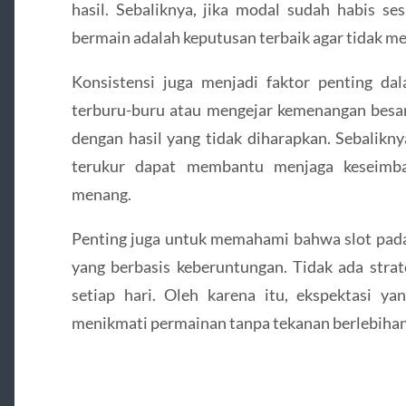
hasil. Sebaliknya, jika modal sudah habis se
bermain adalah keputusan terbaik agar tidak me
Konsistensi juga menjadi faktor penting da
terburu-buru atau mengejar kemenangan besar 
dengan hasil yang tidak diharapkan. Sebalikn
terukur dapat membantu menjaga keseimba
menang.
Penting juga untuk memahami bahwa slot pada
yang berbasis keberuntungan. Tidak ada stra
setiap hari. Oleh karena itu, ekspektasi y
menikmati permainan tanpa tekanan berlebihan