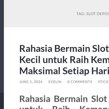
TAG:
SLOT DEPOS
Rahasia Bermain Slo
Kecil untuk Raih Ke
Maksimal Setiap Har
JUNE 5, 2026
/
EVELIN
/
0 COMMENTS
/
STICK
Rahasia Bermain Slot
untuk Raih Kemen