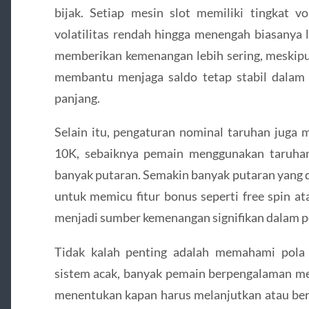
bijak. Setiap mesin slot memiliki tingkat vo
volatilitas rendah hingga menengah biasanya 
memberikan kemenangan lebih sering, meskipun 
membantu menjaga saldo tetap stabil dalam
panjang.
Selain itu, pengaturan nominal taruhan juga 
10K, sebaiknya pemain menggunakan taruhan
banyak putaran. Semakin banyak putaran yang d
untuk memicu fitur bonus seperti free spin ata
menjadi sumber kemenangan signifikan dalam p
Tidak kalah penting adalah memahami pola 
sistem acak, banyak pemain berpengalaman m
menentukan kapan harus melanjutkan atau berh