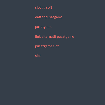
slot gg soft
daftar pusatgame
pusatgame
link alternatif pusatgame
pusatgame slot
slot