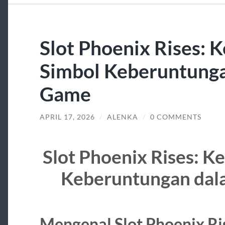
Slot Phoenix Rises: 
Simbol Keberuntung
Game
APRIL 17, 2026
/
ALENKA
/
0 COMMENTS
Slot Phoenix Rises: K
Keberuntungan dal
Mengenal Slot Phoenix Ri