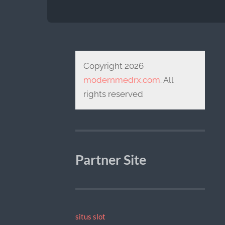
Copyright 2026
modernmedrx.com
. All
rights reserved
Partner Site
situs slot