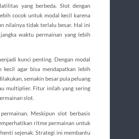
latilitas yang berbeda. Slot dengan
lebih cocok untuk modal kecil karena
nilainya tidak terlalu besar. Hal ini
 jangka waktu permainan yang lebih
menjadi kunci penting. Dengan modal
 kecil agar bisa mendapatkan lebih
ilakukan, semakin besar pula peluang
u multiplier. Fitur inilah yang sering
ermainan slot.
permainan. Meskipun slot berbasis
emperhatikan ritme permainan untuk
enti sejenak. Strategi ini membantu