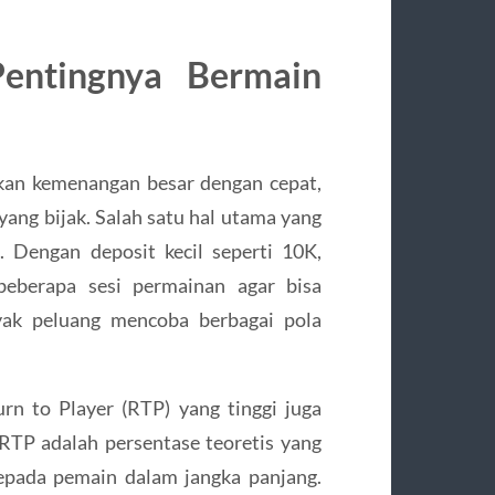
Pentingnya Bermain
an kemenangan besar dengan cepat,
yang bijak. Salah satu hal utama yang
. Dengan deposit kecil seperti 10K,
eberapa sesi permainan agar bisa
yak peluang mencoba berbagai pola
rn to Player (RTP) yang tinggi juga
RTP adalah persentase teoretis yang
epada pemain dalam jangka panjang.