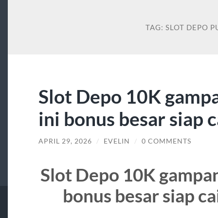
TAG:
SLOT DEPO P
Slot Depo 10K gampa
ini bonus besar siap 
APRIL 29, 2026
/
EVELIN
/
0 COMMENTS
Slot Depo 10K gampan
bonus besar siap ca