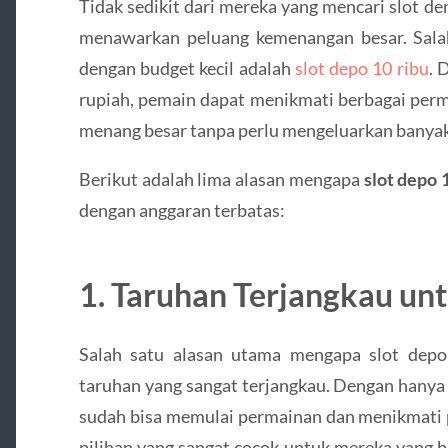
Tidak sedikit dari mereka yang mencari slot d
menawarkan peluang kemenangan besar. Salah
dengan budget kecil adalah
slot depo 10 ribu
. 
rupiah, pemain dapat menikmati berbagai perm
menang besar tanpa perlu mengeluarkan banyak
Berikut adalah lima alasan mengapa
slot depo
dengan anggaran terbatas:
1.
Taruhan Terjangkau un
Salah satu alasan utama mengapa slot depo
taruhan yang sangat terjangkau. Dengan hanya
sudah bisa memulai permainan dan menikmati p
pilihan yang sangat cocok untuk mereka yang 