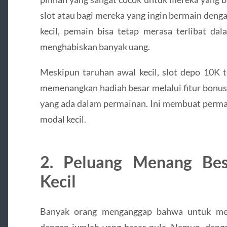
slot atau bagi mereka yang ingin bermain deng
kecil, pemain bisa tetap merasa terlibat da
menghabiskan banyak uang.
Meskipun taruhan awal kecil, slot depo 10K
memenangkan hadiah besar melalui fitur bonus, 
yang ada dalam permainan. Ini membuat perma
modal kecil.
2.
Peluang Menang Bes
Kecil
Banyak orang menganggap bahwa untuk men
dengan jumlah yang besar pula. Namun, denga