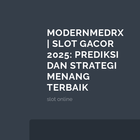
MODERNMEDRX
| SLOT GACOR
2025: PREDIKSI
DAN STRATEGI
MENANG
TERBAIK
slot online