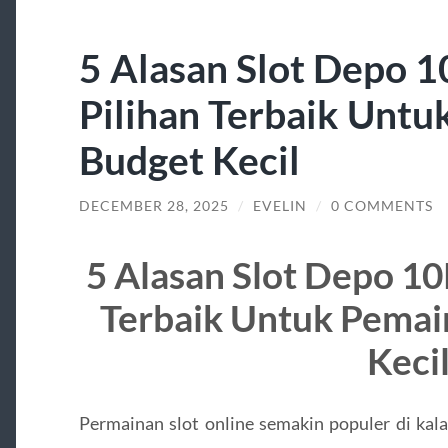
5 Alasan Slot Depo 
Pilihan Terbaik Unt
Budget Kecil
DECEMBER 28, 2025
/
EVELIN
/
0 COMMENTS
5 Alasan Slot Depo 10
Terbaik Untuk Pemai
Keci
Permainan slot online semakin populer di kal