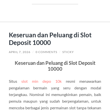
Keseruan dan Peluang di Slot
Deposit 10000
APRIL 7, 2026
/
0 COMMENTS
/
STICKY
Keseruan dan Peluang di Slot Deposit
10000
Situs
slot min depo 10k
resmi menawarkan
pengalaman bermain yang seru dengan modal
terjangkau. Nominal ini memungkinkan pemain, baik
pemula maupun yang sudah berpengalaman, untuk
mencoba berbagai jenis permainan slot tanpa tekanan