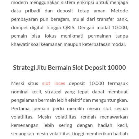
modern menggunakan sistem enkripsi untuk menjaga
data pribadi dan deposit tetap aman. Metode
pembayaran pun beragam, mulai dari transfer bank,
dompet digital, hingga QRIS. Dengan modal 10.000,
pemain bisa fokus menikmati permainan tanpa
khawatir soal keamanan maupun keterbatasan modal.
Strategi Jitu Bermain Slot Deposit 10000
Meski situs
slot inces
deposit 10.000 termasuk
nominal kecil, strategi yang tepat dapat membuat
pengalaman bermain lebih efektif dan menguntungkan.
Pertama, pemain perlu memilih mesin slot sesuai
volatilitas. Mesin volatilitas rendah menawarkan
kemenangan lebih sering dengan hadiah kecil,
sedangkan mesin volatilitas tinggi memberikan hadiah