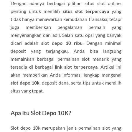
Dengan adanya berbagai pilihan situs slot online,
penting untuk memilih
situs slot terpercaya
yang
tidak hanya menawarkan kemudahan transaksi, tetapi
juga memberikan pengalaman bermain yang
menyenangkan dan adil. Salah satu opsi yang banyak
dicari adalah
slot depo 10 ribu
. Dengan minimal
deposit yang terjangkau, Anda bisa langsung
memainkan berbagai permainan slot menarik yang
tersedia di berbagai
link slot terpercaya
. Artikel ini
akan memberikan Anda informasi lengkap mengenai
slot depo 10k
, deposit dana, serta tips untuk memilih
situs yang tepat.
Apa Itu Slot Depo 10K?
Slot depo 10k merupakan jenis permainan slot yang