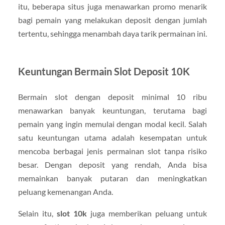
itu, beberapa situs juga menawarkan promo menarik
bagi pemain yang melakukan deposit dengan jumlah
tertentu, sehingga menambah daya tarik permainan ini.
Keuntungan Bermain Slot Deposit 10K
Bermain slot dengan deposit minimal 10 ribu
menawarkan banyak keuntungan, terutama bagi
pemain yang ingin memulai dengan modal kecil. Salah
satu keuntungan utama adalah kesempatan untuk
mencoba berbagai jenis permainan slot tanpa risiko
besar. Dengan deposit yang rendah, Anda bisa
memainkan banyak putaran dan meningkatkan
peluang kemenangan Anda.
Selain itu,
slot 10k
juga memberikan peluang untuk