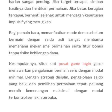
harian sangat penting. Jika target tercapai, simpan
hasilnya dan hentikan permainan. Jika batas kerugian
tercapai, berhenti sejenak untuk mencegah keputusan
impulsif yang merugikan.
Bagi pemain baru, memanfaatkan mode demo sebelum
bermain dengan saldo asli sangat membantu
memahami mekanisme permainan serta fitur bonus
tanpa risiko kehilangan dana.
Kesimpulannya, situs slot
pusat game login
gacor
menawarkan pengalaman bermain seru dengan modal
minimal. Dengan strategi disiplin, pengelolaan saldo
yang baik, dan pemilihan permainan tepat, peluang
meraih kemenangan maksimal dengan modal
terkontrol semakin terbuka.