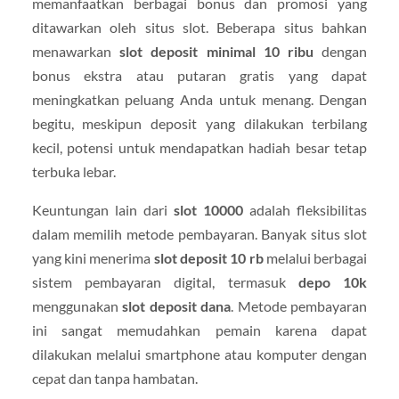
memanfaatkan berbagai bonus dan promosi yang
ditawarkan oleh situs slot. Beberapa situs bahkan
menawarkan
slot deposit minimal 10 ribu
dengan
bonus ekstra atau putaran gratis yang dapat
meningkatkan peluang Anda untuk menang. Dengan
begitu, meskipun deposit yang dilakukan terbilang
kecil, potensi untuk mendapatkan hadiah besar tetap
terbuka lebar.
Keuntungan lain dari
slot 10000
adalah fleksibilitas
dalam memilih metode pembayaran. Banyak situs slot
yang kini menerima
slot deposit 10 rb
melalui berbagai
sistem pembayaran digital, termasuk
depo 10k
menggunakan
slot deposit dana
. Metode pembayaran
ini sangat memudahkan pemain karena dapat
dilakukan melalui smartphone atau komputer dengan
cepat dan tanpa hambatan.