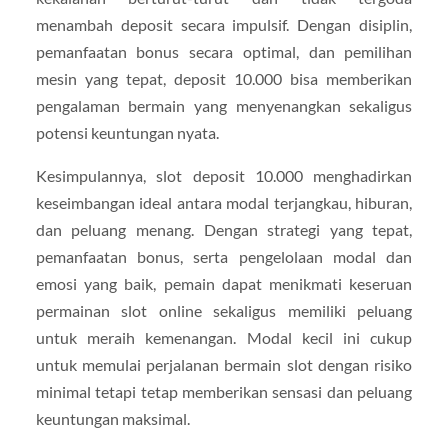
menambah deposit secara impulsif. Dengan disiplin,
pemanfaatan bonus secara optimal, dan pemilihan
mesin yang tepat, deposit 10.000 bisa memberikan
pengalaman bermain yang menyenangkan sekaligus
potensi keuntungan nyata.
Kesimpulannya, slot deposit 10.000 menghadirkan
keseimbangan ideal antara modal terjangkau, hiburan,
dan peluang menang. Dengan strategi yang tepat,
pemanfaatan bonus, serta pengelolaan modal dan
emosi yang baik, pemain dapat menikmati keseruan
permainan slot online sekaligus memiliki peluang
untuk meraih kemenangan. Modal kecil ini cukup
untuk memulai perjalanan bermain slot dengan risiko
minimal tetapi tetap memberikan sensasi dan peluang
keuntungan maksimal.