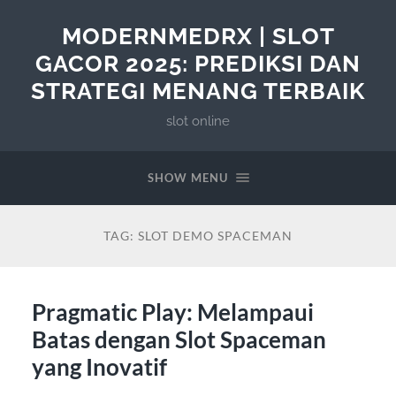
MODERNMEDRX | SLOT
GACOR 2025: PREDIKSI DAN
STRATEGI MENANG TERBAIK
slot online
SHOW MENU
TAG:
SLOT DEMO SPACEMAN
Pragmatic Play: Melampaui
Batas dengan Slot Spaceman
yang Inovatif