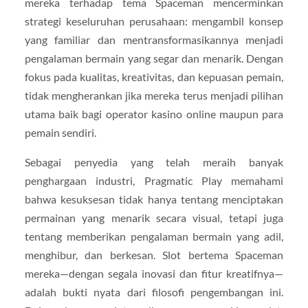
mereka terhadap tema Spaceman mencerminkan
strategi keseluruhan perusahaan: mengambil konsep
yang familiar dan mentransformasikannya menjadi
pengalaman bermain yang segar dan menarik. Dengan
fokus pada kualitas, kreativitas, dan kepuasan pemain,
tidak mengherankan jika mereka terus menjadi pilihan
utama baik bagi operator kasino online maupun para
pemain sendiri.
Sebagai penyedia yang telah meraih banyak
penghargaan industri, Pragmatic Play memahami
bahwa kesuksesan tidak hanya tentang menciptakan
permainan yang menarik secara visual, tetapi juga
tentang memberikan pengalaman bermain yang adil,
menghibur, dan berkesan. Slot bertema Spaceman
mereka—dengan segala inovasi dan fitur kreatifnya—
adalah bukti nyata dari filosofi pengembangan ini.