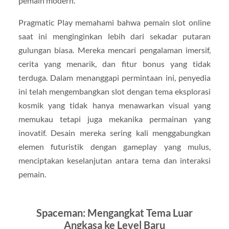
pemain modern.
Pragmatic Play memahami bahwa pemain slot online
saat ini menginginkan lebih dari sekadar putaran
gulungan biasa. Mereka mencari pengalaman imersif,
cerita yang menarik, dan fitur bonus yang tidak
terduga. Dalam menanggapi permintaan ini, penyedia
ini telah mengembangkan slot dengan tema eksplorasi
kosmik yang tidak hanya menawarkan visual yang
memukau tetapi juga mekanika permainan yang
inovatif. Desain mereka sering kali menggabungkan
elemen futuristik dengan gameplay yang mulus,
menciptakan keselanjutan antara tema dan interaksi
pemain.
Spaceman: Mengangkat Tema Luar
Angkasa ke Level Baru