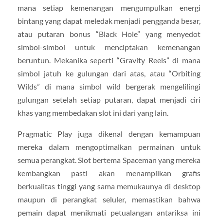
mana setiap kemenangan mengumpulkan energi
bintang yang dapat meledak menjadi pengganda besar,
atau putaran bonus “Black Hole” yang menyedot
simbol-simbol untuk menciptakan kemenangan
beruntun. Mekanika seperti “Gravity Reels” di mana
simbol jatuh ke gulungan dari atas, atau “Orbiting
Wilds” di mana simbol wild bergerak mengelilingi
gulungan setelah setiap putaran, dapat menjadi ciri
khas yang membedakan slot ini dari yang lain.
Pragmatic Play juga dikenal dengan kemampuan
mereka dalam mengoptimalkan permainan untuk
semua perangkat. Slot bertema Spaceman yang mereka
kembangkan pasti akan menampilkan grafis
berkualitas tinggi yang sama memukaunya di desktop
maupun di perangkat seluler, memastikan bahwa
pemain dapat menikmati petualangan antariksa ini