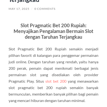
MAY 17, 2025
/
0 COMMENTS
Slot Pragmatic Bet 200 Rupiah:
Menyajikan Pengalaman Bermain Slot
dengan Taruhan Terjangkau
Slot Pragmatic Bet 200 Rupiah semakin menjadi
pilihan favorit di kalangan para penggemar permainan
judi online. Dengan taruhan yang rendah, yaitu hanya
200 perak, pemain dapat menikmati berbagai jenis
permainan slot yang disediakan oleh provider
Pragmatic Play. Situs
slot bet 200
yang menawarkan
slot pragmatic bet 200 rupiah semakin banyak
bermunculan, memberikan banyak pilihan bagi pemain
yang mencari hiburan dengan taruhan minimal.