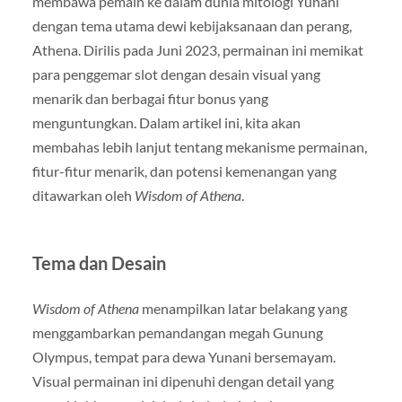
membawa pemain ke dalam dunia mitologi Yunani
dengan tema utama dewi kebijaksanaan dan perang,
Athena. Dirilis pada Juni 2023, permainan ini memikat
para penggemar slot dengan desain visual yang
menarik dan berbagai fitur bonus yang
menguntungkan. Dalam artikel ini, kita akan
membahas lebih lanjut tentang mekanisme permainan,
fitur-fitur menarik, dan potensi kemenangan yang
ditawarkan oleh
Wisdom of Athena
.
Tema dan Desain
Wisdom of Athena
menampilkan latar belakang yang
menggambarkan pemandangan megah Gunung
Olympus, tempat para dewa Yunani bersemayam.
Visual permainan ini dipenuhi dengan detail yang