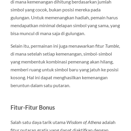
di mana kemenangan dihitung berdasarkan jumlah
simbol yang cocok, bukan posisi mereka pada
gulungan. Untuk memenangkan hadiah, pemain harus
mendapatkan minimal delapan simbol yang sama, yang
bisa muncul di mana saja di gulungan.
Selain itu, permainan ini juga menawarkan fitur
Tumble
,
di mana setelah setiap kemenangan, simbol-simbol
yang membentuk kombinasi pemenang akan hilang,
memberi ruang untuk simbol baru yang jatuh ke posisi
kosong. Hal ini dapat menghasilkan kemenangan
beruntun dalam satu putaran.
Fitur-Fitur Bonus
Salah satu daya tarik utama
Wisdom of Athena
adalah
fitur putaran gratis yang dapat diaktifkan dengan