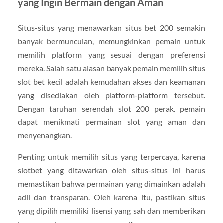
yang Ingin Bermain dengan Aman
Situs-situs yang menawarkan situs bet 200 semakin
banyak bermunculan, memungkinkan pemain untuk
memilih platform yang sesuai dengan preferensi
mereka. Salah satu alasan banyak pemain memilih situs
slot bet kecil adalah kemudahan akses dan keamanan
yang disediakan oleh platform-platform tersebut.
Dengan taruhan serendah slot 200 perak, pemain
dapat menikmati permainan slot yang aman dan
menyenangkan.
Penting untuk memilih situs yang terpercaya, karena
slotbet yang ditawarkan oleh situs-situs ini harus
memastikan bahwa permainan yang dimainkan adalah
adil dan transparan. Oleh karena itu, pastikan situs
yang dipilih memiliki lisensi yang sah dan memberikan