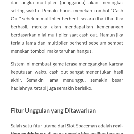
dan angka multiplier (pengganda) akan meningkat
seiring waktu. Pemain harus menekan tombol “Cash
Out” sebelum multiplier berhenti secara tiba-tiba. Jika
berhasil, mereka akan mendapatkan kemenangan
berdasarkan nilai multiplier saat cash out. Namun jika
terlalu lama dan multiplier berhenti sebelum sempat
menekan tombol, maka taruhan hangus.
Sistem ini membuat game terasa menegangkan, karena
keputusan waktu cash out sangat menentukan hasil
akhir. Semakin lama menunggu, semakin besar
hadiahnya, tetapi juga semakin berisiko.
Fitur Unggulan yang Ditawarkan
Salah satu fitur utama dari Slot Spaceman adalah
real-
time multiplayer
, di mana pemain bisa melihat taruhan