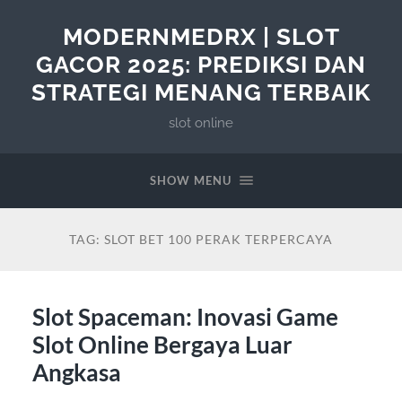
MODERNMEDRX | SLOT
GACOR 2025: PREDIKSI DAN
STRATEGI MENANG TERBAIK
slot online
SHOW MENU
TAG:
SLOT BET 100 PERAK TERPERCAYA
Slot Spaceman: Inovasi Game
Slot Online Bergaya Luar
Angkasa