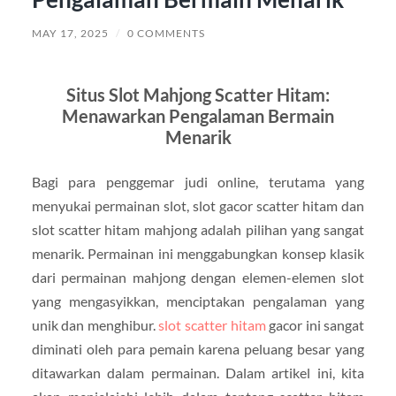
MAY 17, 2025
/
0 COMMENTS
Situs Slot Mahjong Scatter Hitam:
Menawarkan Pengalaman Bermain
Menarik
Bagi para penggemar judi online, terutama yang
menyukai permainan slot, slot gacor scatter hitam dan
slot scatter hitam mahjong adalah pilihan yang sangat
menarik. Permainan ini menggabungkan konsep klasik
dari permainan mahjong dengan elemen-elemen slot
yang mengasyikkan, menciptakan pengalaman yang
unik dan menghibur.
slot scatter hitam
gacor ini sangat
diminati oleh para pemain karena peluang besar yang
ditawarkan dalam permainan. Dalam artikel ini, kita