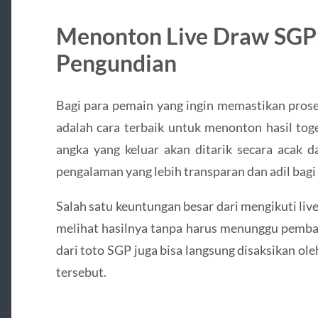
Menonton Live Draw SGP:
Pengundian
Bagi para pemain yang ingin memastikan proses
adalah cara terbaik untuk menonton hasil toge
angka yang keluar akan ditarik secara acak d
pengalaman yang lebih transparan dan adil bagi
Salah satu keuntungan besar dari mengikuti li
melihat hasilnya tanpa harus menunggu pembaru
dari toto SGP juga bisa langsung disaksikan ol
tersebut.