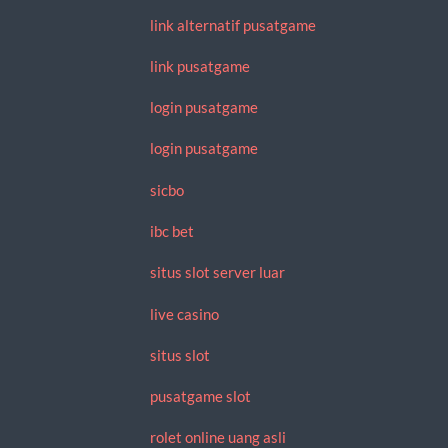
link alternatif pusatgame
link pusatgame
login pusatgame
login pusatgame
sicbo
ibc bet
situs slot server luar
live casino
situs slot
pusatgame slot
rolet online uang asli