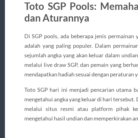
Toto SGP Pools: Memaha
dan Aturannya
Di SGP pools, ada beberapa jenis permainan y
adalah yang paling populer. Dalam permainan
sejumlah angka yang akan keluar dalam undia
melalui live draw SGP, dan pemain yang berha
mendapatkan hadiah sesuai dengan peraturan y
Toto SGP hari ini menjadi pencarian utama b
mengetahui angka yang keluar di hari tersebut
melalui situs resmi atau platform pihak 
mengetahui hasil undian dan memperkirakan an