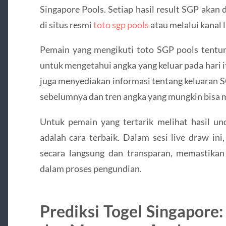
Singapore Pools. Setiap hasil result SGP akan
di situs resmi
toto sgp pools
atau melalui kanal 
Pemain yang mengikuti toto SGP pools tentu
untuk mengetahui angka yang keluar pada hari i
juga menyediakan informasi tentang keluaran S
sebelumnya dan tren angka yang mungkin bisa m
Untuk pemain yang tertarik melihat hasil un
adalah cara terbaik. Dalam sesi live draw in
secara langsung dan transparan, memastika
dalam proses pengundian.
Prediksi Togel Singapore