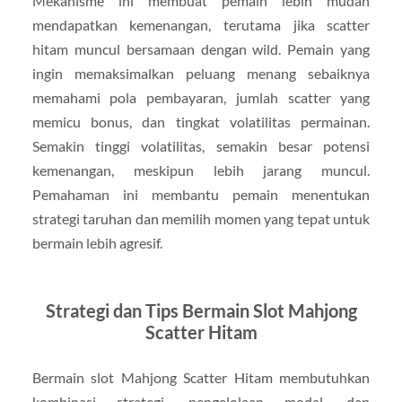
Mekanisme ini membuat pemain lebih mudah
mendapatkan kemenangan, terutama jika scatter
hitam muncul bersamaan dengan wild. Pemain yang
ingin memaksimalkan peluang menang sebaiknya
memahami pola pembayaran, jumlah scatter yang
memicu bonus, dan tingkat volatilitas permainan.
Semakin tinggi volatilitas, semakin besar potensi
kemenangan, meskipun lebih jarang muncul.
Pemahaman ini membantu pemain menentukan
strategi taruhan dan memilih momen yang tepat untuk
bermain lebih agresif.
Strategi dan Tips Bermain Slot Mahjong
Scatter Hitam
Bermain slot Mahjong Scatter Hitam membutuhkan
kombinasi strategi, pengelolaan modal, dan