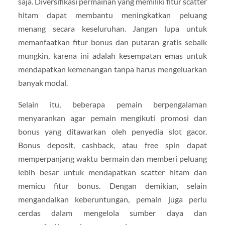
saja. Diversifikasi permainan yang memiliki fitur scatter
hitam dapat membantu meningkatkan peluang
menang secara keseluruhan. Jangan lupa untuk
memanfaatkan fitur bonus dan putaran gratis sebaik
mungkin, karena ini adalah kesempatan emas untuk
mendapatkan kemenangan tanpa harus mengeluarkan
banyak modal.
Selain itu, beberapa pemain berpengalaman
menyarankan agar pemain mengikuti promosi dan
bonus yang ditawarkan oleh penyedia slot gacor.
Bonus deposit, cashback, atau free spin dapat
memperpanjang waktu bermain dan memberi peluang
lebih besar untuk mendapatkan scatter hitam dan
memicu fitur bonus. Dengan demikian, selain
mengandalkan keberuntungan, pemain juga perlu
cerdas dalam mengelola sumber daya dan