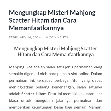
Mengungkap Misteri Mahjong
Scatter Hitam dan Cara
Memanfaatkannya
FEBRUARY 16, 2026
/
0 COMMENTS
Mengungkap Misteri Mahjong Scatter
Hitam dan Cara Memanfaatkannya
Mahjong Slot adalah salah satu jenis permainan yang
semakin digemari oleh para pemain slot online. Dalam
permainan ini, terdapat berbagai fitur yang dapat
meningkatkan peluang kemenangan, salah satunya
adalah
Scatter Hitam
. Fitur ini memiliki kekuatan luar
biasa untuk mengubah jalannya permainan dan
memberikan keuntungan besar bagi pemain. Namun,