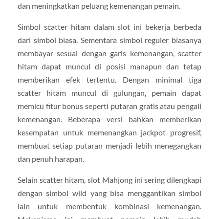
dan meningkatkan peluang kemenangan pemain.
Simbol scatter hitam dalam slot ini bekerja berbeda
dari simbol biasa. Sementara simbol reguler biasanya
membayar sesuai dengan garis kemenangan, scatter
hitam dapat muncul di posisi manapun dan tetap
memberikan efek tertentu. Dengan minimal tiga
scatter hitam muncul di gulungan, pemain dapat
memicu fitur bonus seperti putaran gratis atau pengali
kemenangan. Beberapa versi bahkan memberikan
kesempatan untuk memenangkan jackpot progresif,
membuat setiap putaran menjadi lebih menegangkan
dan penuh harapan.
Selain scatter hitam, slot Mahjong ini sering dilengkapi
dengan simbol wild yang bisa menggantikan simbol
lain untuk membentuk kombinasi kemenangan.