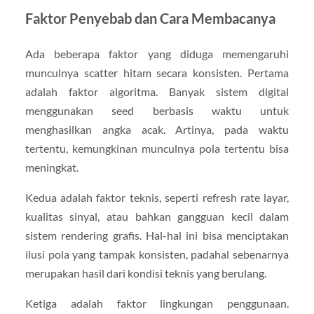
Faktor Penyebab dan Cara Membacanya
Ada beberapa faktor yang diduga memengaruhi
munculnya scatter hitam secara konsisten. Pertama
adalah faktor algoritma. Banyak sistem digital
menggunakan seed berbasis waktu untuk
menghasilkan angka acak. Artinya, pada waktu
tertentu, kemungkinan munculnya pola tertentu bisa
meningkat.
Kedua adalah faktor teknis, seperti refresh rate layar,
kualitas sinyal, atau bahkan gangguan kecil dalam
sistem rendering grafis. Hal-hal ini bisa menciptakan
ilusi pola yang tampak konsisten, padahal sebenarnya
merupakan hasil dari kondisi teknis yang berulang.
Ketiga adalah faktor lingkungan penggunaan.