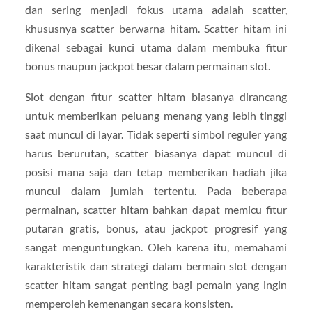
dan sering menjadi fokus utama adalah scatter,
khususnya scatter berwarna hitam. Scatter hitam ini
dikenal sebagai kunci utama dalam membuka fitur
bonus maupun jackpot besar dalam permainan slot.
Slot dengan fitur scatter hitam biasanya dirancang
untuk memberikan peluang menang yang lebih tinggi
saat muncul di layar. Tidak seperti simbol reguler yang
harus berurutan, scatter biasanya dapat muncul di
posisi mana saja dan tetap memberikan hadiah jika
muncul dalam jumlah tertentu. Pada beberapa
permainan, scatter hitam bahkan dapat memicu fitur
putaran gratis, bonus, atau jackpot progresif yang
sangat menguntungkan. Oleh karena itu, memahami
karakteristik dan strategi dalam bermain slot dengan
scatter hitam sangat penting bagi pemain yang ingin
memperoleh kemenangan secara konsisten.