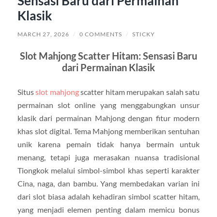
Sensasi Baru dari Permainan
Klasik
MARCH 27, 2026
/
0 COMMENTS
/
STICKY
Slot Mahjong Scatter Hitam: Sensasi Baru
dari Permainan Klasik
Situs
slot mahjong
scatter hitam merupakan salah satu
permainan slot online yang menggabungkan unsur
klasik dari permainan Mahjong dengan fitur modern
khas slot digital. Tema Mahjong memberikan sentuhan
unik karena pemain tidak hanya bermain untuk
menang, tetapi juga merasakan nuansa tradisional
Tiongkok melalui simbol-simbol khas seperti karakter
Cina, naga, dan bambu. Yang membedakan varian ini
dari slot biasa adalah kehadiran simbol scatter hitam,
yang menjadi elemen penting dalam memicu bonus