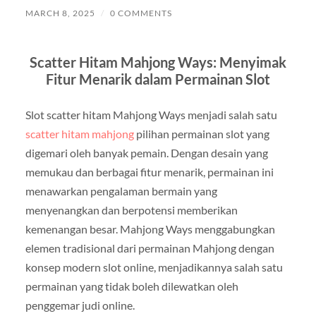
MARCH 8, 2025
/
0 COMMENTS
Scatter Hitam Mahjong Ways: Menyimak
Fitur Menarik dalam Permainan Slot
Slot scatter hitam Mahjong Ways menjadi salah satu
scatter hitam mahjong
pilihan permainan slot yang
digemari oleh banyak pemain. Dengan desain yang
memukau dan berbagai fitur menarik, permainan ini
menawarkan pengalaman bermain yang
menyenangkan dan berpotensi memberikan
kemenangan besar. Mahjong Ways menggabungkan
elemen tradisional dari permainan Mahjong dengan
konsep modern slot online, menjadikannya salah satu
permainan yang tidak boleh dilewatkan oleh
penggemar judi online.