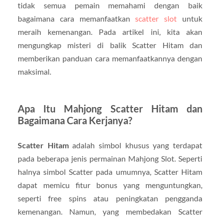
tidak semua pemain memahami dengan baik
bagaimana cara memanfaatkan
scatter slot
untuk
meraih kemenangan. Pada artikel ini, kita akan
mengungkap misteri di balik Scatter Hitam dan
memberikan panduan cara memanfaatkannya dengan
maksimal.
Apa Itu Mahjong Scatter Hitam dan
Bagaimana Cara Kerjanya?
Scatter Hitam
adalah simbol khusus yang terdapat
pada beberapa jenis permainan Mahjong Slot. Seperti
halnya simbol Scatter pada umumnya, Scatter Hitam
dapat memicu fitur bonus yang menguntungkan,
seperti free spins atau peningkatan pengganda
kemenangan. Namun, yang membedakan Scatter