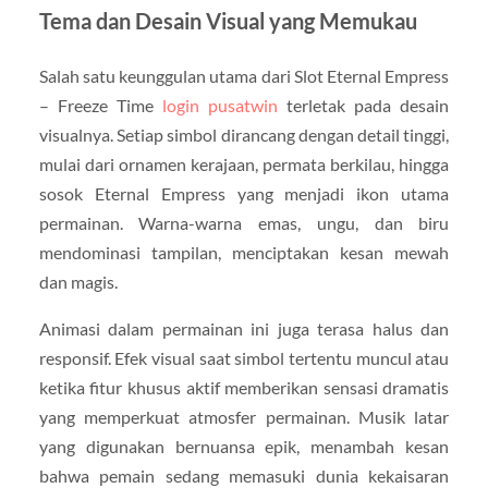
Tema dan Desain Visual yang Memukau
Salah satu keunggulan utama dari Slot Eternal Empress
– Freeze Time
login pusatwin
terletak pada desain
visualnya. Setiap simbol dirancang dengan detail tinggi,
mulai dari ornamen kerajaan, permata berkilau, hingga
sosok Eternal Empress yang menjadi ikon utama
permainan. Warna-warna emas, ungu, dan biru
mendominasi tampilan, menciptakan kesan mewah
dan magis.
Animasi dalam permainan ini juga terasa halus dan
responsif. Efek visual saat simbol tertentu muncul atau
ketika fitur khusus aktif memberikan sensasi dramatis
yang memperkuat atmosfer permainan. Musik latar
yang digunakan bernuansa epik, menambah kesan
bahwa pemain sedang memasuki dunia kekaisaran