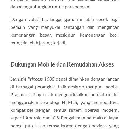
dan menguntungkan untuk para pemain.
Dengan volatilitas tinggi, game ini lebih cocok bagi
pemain yang menyukai tantangan dan mengincar
kemenangan besar, meskipun kemenangan kecil
mungkin lebih jarang terjadi.
Dukungan Mobile dan Kemudahan Akses
Starlight Princess 1000
dapat dimainkan dengan lancar
di berbagai perangkat, baik desktop maupun mobile.
Pragmatic Play telah mengoptimalkan permainan ini
menggunakan teknologi HTML5, yang membuatnya
kompatibel dengan semua sistem operasi modern,
seperti Android dan iOS. Pengalaman bermain di layar
ponsel pun tetap terasa lancar, dengan navigasi yang