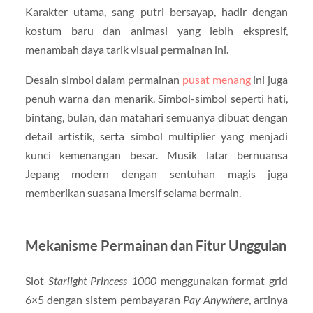
Karakter utama, sang putri bersayap, hadir dengan
kostum baru dan animasi yang lebih ekspresif,
menambah daya tarik visual permainan ini.
Desain simbol dalam permainan
pusat menang
ini juga
penuh warna dan menarik. Simbol-simbol seperti hati,
bintang, bulan, dan matahari semuanya dibuat dengan
detail artistik, serta simbol multiplier yang menjadi
kunci kemenangan besar. Musik latar bernuansa
Jepang modern dengan sentuhan magis juga
memberikan suasana imersif selama bermain.
Mekanisme Permainan dan Fitur Unggulan
Slot
Starlight Princess 1000
menggunakan format grid
6×5 dengan sistem pembayaran
Pay Anywhere
, artinya