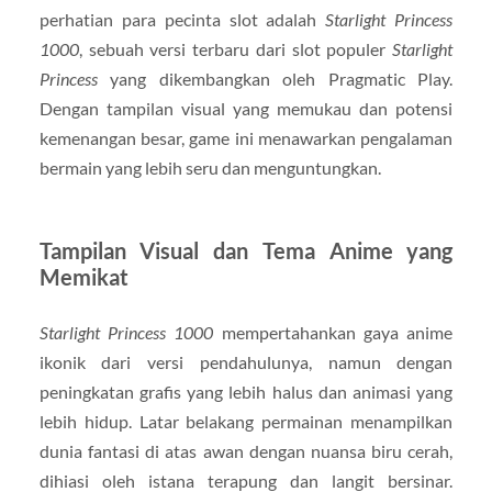
perhatian para pecinta slot adalah
Starlight Princess
1000
, sebuah versi terbaru dari slot populer
Starlight
Princess
yang dikembangkan oleh Pragmatic Play.
Dengan tampilan visual yang memukau dan potensi
kemenangan besar, game ini menawarkan pengalaman
bermain yang lebih seru dan menguntungkan.
Tampilan Visual dan Tema Anime yang
Memikat
Starlight Princess 1000
mempertahankan gaya anime
ikonik dari versi pendahulunya, namun dengan
peningkatan grafis yang lebih halus dan animasi yang
lebih hidup. Latar belakang permainan menampilkan
dunia fantasi di atas awan dengan nuansa biru cerah,
dihiasi oleh istana terapung dan langit bersinar.