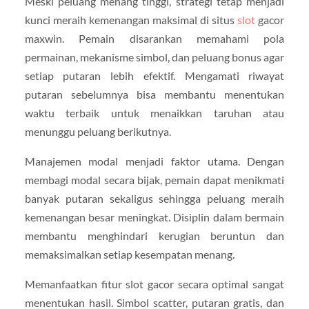
Meski peluang menang tinggi, strategi tetap menjadi
kunci meraih kemenangan maksimal di situs
slot
gacor
maxwin. Pemain disarankan memahami pola
permainan, mekanisme simbol, dan peluang bonus agar
setiap putaran lebih efektif. Mengamati riwayat
putaran sebelumnya bisa membantu menentukan
waktu terbaik untuk menaikkan taruhan atau
menunggu peluang berikutnya.
Manajemen modal menjadi faktor utama. Dengan
membagi modal secara bijak, pemain dapat menikmati
banyak putaran sekaligus sehingga peluang meraih
kemenangan besar meningkat. Disiplin dalam bermain
membantu menghindari kerugian beruntun dan
memaksimalkan setiap kesempatan menang.
Memanfaatkan fitur slot gacor secara optimal sangat
menentukan hasil. Simbol scatter, putaran gratis, dan