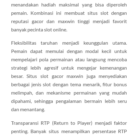
menandakan hadiah maksimal yang bisa diperoleh
pemain. Kombinasi ini membuat situs slot dengan
reputasi gacor dan maxwin tinggi menjadi favorit
banyak pecinta slot online.
Fleksibilitas taruhan menjadi keunggulan utama.
Pemain dapat memulai dengan modal kecil untuk
mempelajari pola permainan atau langsung mencoba
strategi lebih agresif untuk mengejar kemenangan
besar. Situs slot gacor maxwin juga menyediakan
berbagai jenis slot dengan tema menarik, fitur bonus
melimpah, dan mekanisme permainan yang mudah
dipahami, sehingga pengalaman bermain lebih seru
dan menantang.
Transparansi RTP (Return to Player) menjadi faktor
penting. Banyak situs menampilkan persentase RTP