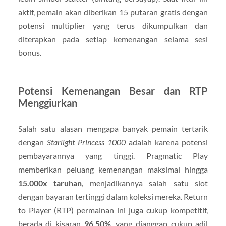
aktif, pemain akan diberikan 15 putaran gratis dengan
potensi multiplier yang terus dikumpulkan dan
diterapkan pada setiap kemenangan selama sesi
bonus.
Potensi Kemenangan Besar dan RTP
Menggiurkan
Salah satu alasan mengapa banyak pemain tertarik
dengan
Starlight Princess 1000
adalah karena potensi
pembayarannya yang tinggi. Pragmatic Play
memberikan peluang kemenangan maksimal hingga
15.000x taruhan
, menjadikannya salah satu slot
dengan bayaran tertinggi dalam koleksi mereka. Return
to Player (RTP) permainan ini juga cukup kompetitif,
berada di kisaran
96.50%
, yang dianggap cukup adil