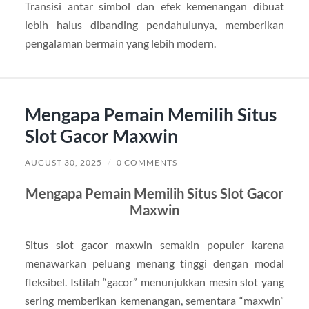
Transisi antar simbol dan efek kemenangan dibuat
lebih halus dibanding pendahulunya, memberikan
pengalaman bermain yang lebih modern.
Mengapa Pemain Memilih Situs
Slot Gacor Maxwin
AUGUST 30, 2025
/
0 COMMENTS
Mengapa Pemain Memilih Situs Slot Gacor
Maxwin
Situs slot gacor maxwin semakin populer karena
menawarkan peluang menang tinggi dengan modal
fleksibel. Istilah “gacor” menunjukkan mesin slot yang
sering memberikan kemenangan, sementara “maxwin”