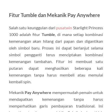
Fitur Tumble dan Mekanik Pay Anywhere
Salah satu keunggulan dari
pusatwin
Starlight Princess
1000 adalah fitur
Tumble
, di mana setiap kombinasi
kemenangan akan hilang dari papan dan digantikan
oleh simbol baru. Proses ini dapat berlanjut selama
simbol pengganti terus menciptakan kombinasi
kemenangan tambahan. Fitur ini membuat satu
putaran dapat menghasilkan beberapa kali
kemenangan tanpa harus membeli atau memulai
kembali spin.
Mekanik
Pay Anywhere
mempermudah pemain untuk
mendapatkan kemenangan tanpa harus
memperhatikan garis pembayaran tradisional. Ini