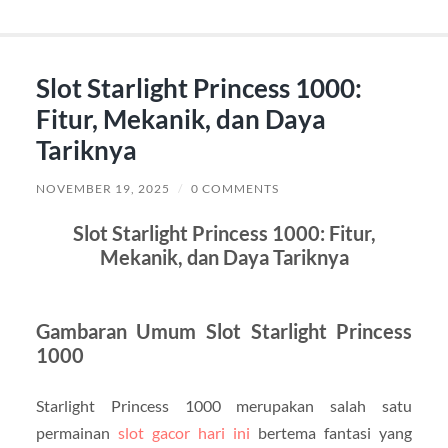
Slot Starlight Princess 1000:
Fitur, Mekanik, dan Daya
Tariknya
NOVEMBER 19, 2025
/
0 COMMENTS
Slot Starlight Princess 1000: Fitur,
Mekanik, dan Daya Tariknya
Gambaran Umum Slot Starlight Princess
1000
Starlight Princess 1000 merupakan salah satu
permainan
slot gacor hari ini
bertema fantasi yang