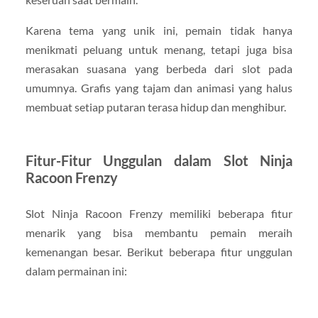
Karena tema yang unik ini, pemain tidak hanya
menikmati peluang untuk menang, tetapi juga bisa
merasakan suasana yang berbeda dari slot pada
umumnya. Grafis yang tajam dan animasi yang halus
membuat setiap putaran terasa hidup dan menghibur.
Fitur-Fitur Unggulan dalam Slot Ninja
Racoon Frenzy
Slot Ninja Racoon Frenzy memiliki beberapa fitur
menarik yang bisa membantu pemain meraih
kemenangan besar. Berikut beberapa fitur unggulan
dalam permainan ini: