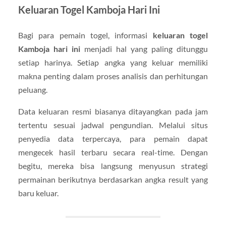
Keluaran Togel Kamboja Hari Ini
Bagi para pemain togel, informasi
keluaran togel
Kamboja hari ini
menjadi hal yang paling ditunggu
setiap harinya. Setiap angka yang keluar memiliki
makna penting dalam proses analisis dan perhitungan
peluang.
Data keluaran resmi biasanya ditayangkan pada jam
tertentu sesuai jadwal pengundian. Melalui situs
penyedia data terpercaya, para pemain dapat
mengecek hasil terbaru secara real-time. Dengan
begitu, mereka bisa langsung menyusun strategi
permainan berikutnya berdasarkan angka result yang
baru keluar.