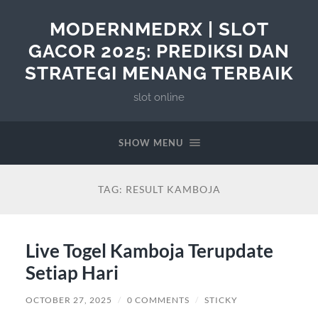
MODERNMEDRX | SLOT
GACOR 2025: PREDIKSI DAN
STRATEGI MENANG TERBAIK
slot online
SHOW MENU
TAG:
RESULT KAMBOJA
Live Togel Kamboja Terupdate
Setiap Hari
OCTOBER 27, 2025
/
0 COMMENTS
/
STICKY