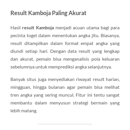
Result Kamboja Paling Akurat
Hasil
result Kamboja
menjadi acuan utama bagi para
pecinta togel dalam menentukan angka jitu. Biasanya,
result ditampilkan dalam format empat angka yang
diundi setiap hari. Dengan data result yang lengkap
dan akurat, pemain bisa menganalisis pola keluaran
sebelumnya untuk memprediksi angka selanjutnya.
Banyak situs juga menyediakan riwayat result harian,
mingguan, hingga bulanan agar pemain bisa melihat
tren angka yang sering muncul. Fitur ini tentu sangat
membantu dalam menyusun strategi bermain yang
lebih matang.