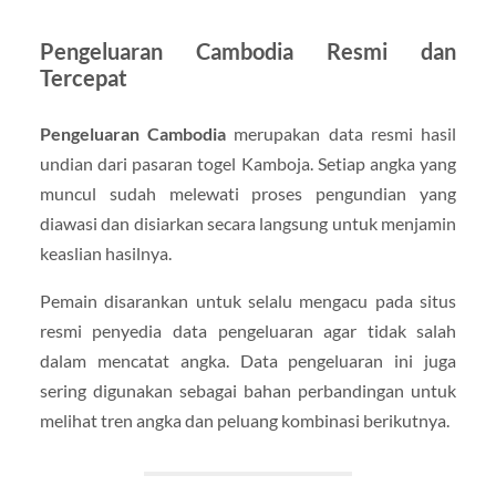
Pengeluaran Cambodia Resmi dan
Tercepat
Pengeluaran Cambodia
merupakan data resmi hasil
undian dari pasaran togel Kamboja. Setiap angka yang
muncul sudah melewati proses pengundian yang
diawasi dan disiarkan secara langsung untuk menjamin
keaslian hasilnya.
Pemain disarankan untuk selalu mengacu pada situs
resmi penyedia data pengeluaran agar tidak salah
dalam mencatat angka. Data pengeluaran ini juga
sering digunakan sebagai bahan perbandingan untuk
melihat tren angka dan peluang kombinasi berikutnya.