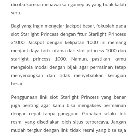
dicoba karena menawarkan gameplay yang tidak kalah
seru.
Bagi yang ingin mengejar jackpot besar, fokuslah pada
slot Starlight Princess dengan fitur Starlight Princess
x1000. Jackpot dengan kelipatan 1000 ini memang
menjadi daya tarik utama dari slot princess 1000 dan
starlight princess 1000. Namun, pastikan kamu
mengelola modal dengan bijak agar permainan tetap
menyenangkan dan tidak menyebabkan kerugian
besar.
Penggunaan link slot Starlight Princess yang benar
juga penting agar kamu bisa mengakses permainan
dengan cepat tanpa gangguan. Gunakan selalu link
resmi yang disediakan oleh situs terpercaya. Jangan
mudah tergiur dengan link tidak resmi yang bisa saja