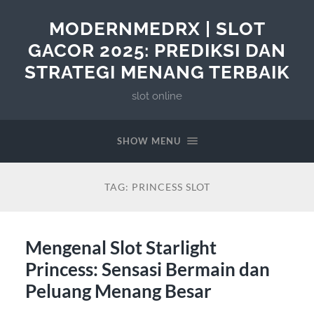
MODERNMEDRX | SLOT
GACOR 2025: PREDIKSI DAN
STRATEGI MENANG TERBAIK
slot online
SHOW MENU
TAG:
PRINCESS SLOT
Mengenal Slot Starlight
Princess: Sensasi Bermain dan
Peluang Menang Besar