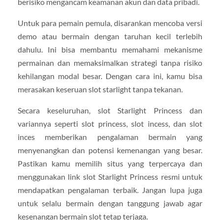
berisiko mengancam keamanan akun dan data pribadi.
Untuk para pemain pemula, disarankan mencoba versi
demo atau bermain dengan taruhan kecil terlebih
dahulu. Ini bisa membantu memahami mekanisme
permainan dan memaksimalkan strategi tanpa risiko
kehilangan modal besar. Dengan cara ini, kamu bisa
merasakan keseruan slot starlight tanpa tekanan.
Secara keseluruhan, slot Starlight Princess dan
variannya seperti slot princess, slot incess, dan slot
inces memberikan pengalaman bermain yang
menyenangkan dan potensi kemenangan yang besar.
Pastikan kamu memilih situs yang terpercaya dan
menggunakan link slot Starlight Princess resmi untuk
mendapatkan pengalaman terbaik. Jangan lupa juga
untuk selalu bermain dengan tanggung jawab agar
kesenangan bermain slot tetap terjaga.