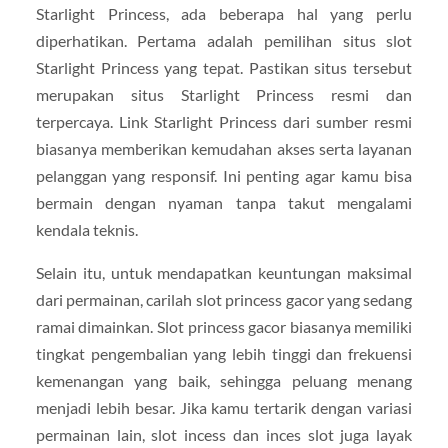
Starlight Princess, ada beberapa hal yang perlu
diperhatikan. Pertama adalah pemilihan situs slot
Starlight Princess yang tepat. Pastikan situs tersebut
merupakan situs Starlight Princess resmi dan
terpercaya. Link Starlight Princess dari sumber resmi
biasanya memberikan kemudahan akses serta layanan
pelanggan yang responsif. Ini penting agar kamu bisa
bermain dengan nyaman tanpa takut mengalami
kendala teknis.
Selain itu, untuk mendapatkan keuntungan maksimal
dari permainan, carilah slot princess gacor yang sedang
ramai dimainkan. Slot princess gacor biasanya memiliki
tingkat pengembalian yang lebih tinggi dan frekuensi
kemenangan yang baik, sehingga peluang menang
menjadi lebih besar. Jika kamu tertarik dengan variasi
permainan lain, slot incess dan inces slot juga layak