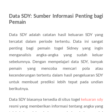
Data SDY: Sumber Informasi Penting bagi
Pemain
Data SDY adalah catatan hasil keluaran SDY yang
tercatat dalam periode tertentu. Data ini sangat
penting bagi pemain togel Sidney yang ingin
menganalisis angka-angka yang sudah keluar
sebelumnya. Dengan mempelajari data SDY, banyak
pemain yang mencoba mencari pola atau
kecenderungan tertentu dalam hasil pengeluaran SDY
untuk membuat prediksi lebih tepat pada undian
berikutnya.
Data SDY biasanya tersedia di situs togel
keluaran sdy
resmi yang memberikan informasi tentang angka yang