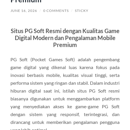
JUNE 16, 2026
/
0 COMMENTS
/
STICKY
Situs PG Soft Resmi dengan Kualitas Game
Digital Modern dan Pengalaman Mobile
Premium
PG Soft (Pocket Games Soft) adalah pengembang
game digital yang dikenal luas karena fokus pada
inovasi berbasis mobile, kualitas visual tinggi, serta
performa sistem yang ringan dan stabil. Dalam industri
hiburan digital saat ini, istilah situs PG Soft resmi
biasanya digunakan untuk menggambarkan platform
yang menyediakan akses ke game-game PG Soft
dengan sistem yang responsif, terintegrasi, dan
dirancang untuk memberikan pengalaman pengguna
yang lebih optimal.