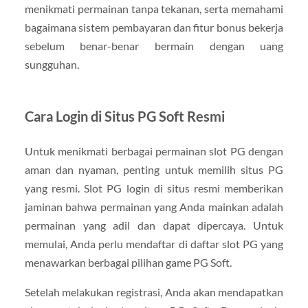
menikmati permainan tanpa tekanan, serta memahami
bagaimana sistem pembayaran dan fitur bonus bekerja
sebelum benar-benar bermain dengan uang
sungguhan.
Cara Login di Situs PG Soft Resmi
Untuk menikmati berbagai permainan slot PG dengan
aman dan nyaman, penting untuk memilih situs PG
yang resmi. Slot PG login di situs resmi memberikan
jaminan bahwa permainan yang Anda mainkan adalah
permainan yang adil dan dapat dipercaya. Untuk
memulai, Anda perlu mendaftar di daftar slot PG yang
menawarkan berbagai pilihan game PG Soft.
Setelah melakukan registrasi, Anda akan mendapatkan