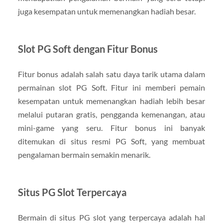
juga kesempatan untuk memenangkan hadiah besar.
Slot PG Soft dengan Fitur Bonus
Fitur bonus adalah salah satu daya tarik utama dalam
permainan slot PG Soft. Fitur ini memberi pemain
kesempatan untuk memenangkan hadiah lebih besar
melalui putaran gratis, pengganda kemenangan, atau
mini-game yang seru. Fitur bonus ini banyak
ditemukan di situs resmi PG Soft, yang membuat
pengalaman bermain semakin menarik.
Situs PG Slot Terpercaya
Bermain di situs PG slot yang terpercaya adalah hal