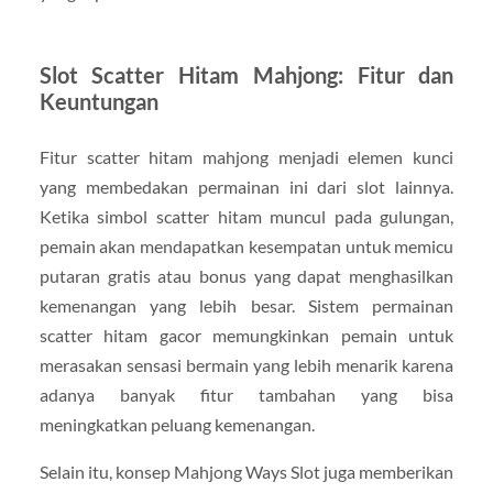
Slot Scatter Hitam Mahjong: Fitur dan
Keuntungan
Fitur scatter hitam mahjong menjadi elemen kunci
yang membedakan permainan ini dari slot lainnya.
Ketika simbol scatter hitam muncul pada gulungan,
pemain akan mendapatkan kesempatan untuk memicu
putaran gratis atau bonus yang dapat menghasilkan
kemenangan yang lebih besar. Sistem permainan
scatter hitam gacor memungkinkan pemain untuk
merasakan sensasi bermain yang lebih menarik karena
adanya banyak fitur tambahan yang bisa
meningkatkan peluang kemenangan.
Selain itu, konsep Mahjong Ways Slot juga memberikan