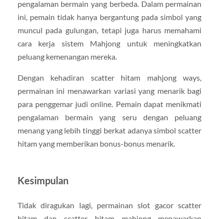
pengalaman bermain yang berbeda. Dalam permainan
ini, pemain tidak hanya bergantung pada simbol yang
muncul pada gulungan, tetapi juga harus memahami
cara kerja sistem Mahjong untuk meningkatkan
peluang kemenangan mereka.
Dengan kehadiran scatter hitam mahjong ways,
permainan ini menawarkan variasi yang menarik bagi
para penggemar judi online. Pemain dapat menikmati
pengalaman bermain yang seru dengan peluang
menang yang lebih tinggi berkat adanya simbol scatter
hitam yang memberikan bonus-bonus menarik.
Kesimpulan
Tidak diragukan lagi, permainan slot gacor scatter
hitam dan scatter hitam mahjong menawarkan