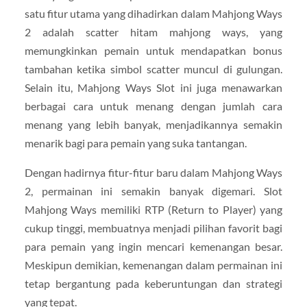
satu fitur utama yang dihadirkan dalam Mahjong Ways
2 adalah scatter hitam mahjong ways, yang
memungkinkan pemain untuk mendapatkan bonus
tambahan ketika simbol scatter muncul di gulungan.
Selain itu, Mahjong Ways Slot ini juga menawarkan
berbagai cara untuk menang dengan jumlah cara
menang yang lebih banyak, menjadikannya semakin
menarik bagi para pemain yang suka tantangan.
Dengan hadirnya fitur-fitur baru dalam Mahjong Ways
2, permainan ini semakin banyak digemari. Slot
Mahjong Ways memiliki RTP (Return to Player) yang
cukup tinggi, membuatnya menjadi pilihan favorit bagi
para pemain yang ingin mencari kemenangan besar.
Meskipun demikian, kemenangan dalam permainan ini
tetap bergantung pada keberuntungan dan strategi
yang tepat.