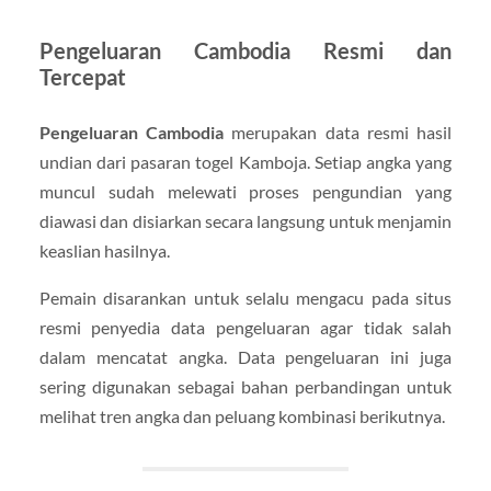
Pengeluaran Cambodia Resmi dan
Tercepat
Pengeluaran Cambodia
merupakan data resmi hasil
undian dari pasaran togel Kamboja. Setiap angka yang
muncul sudah melewati proses pengundian yang
diawasi dan disiarkan secara langsung untuk menjamin
keaslian hasilnya.
Pemain disarankan untuk selalu mengacu pada situs
resmi penyedia data pengeluaran agar tidak salah
dalam mencatat angka. Data pengeluaran ini juga
sering digunakan sebagai bahan perbandingan untuk
melihat tren angka dan peluang kombinasi berikutnya.