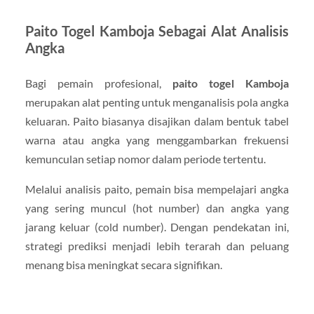
Paito Togel Kamboja Sebagai Alat Analisis
Angka
Bagi pemain profesional,
paito togel Kamboja
merupakan alat penting untuk menganalisis pola angka
keluaran. Paito biasanya disajikan dalam bentuk tabel
warna atau angka yang menggambarkan frekuensi
kemunculan setiap nomor dalam periode tertentu.
Melalui analisis paito, pemain bisa mempelajari angka
yang sering muncul (hot number) dan angka yang
jarang keluar (cold number). Dengan pendekatan ini,
strategi prediksi menjadi lebih terarah dan peluang
menang bisa meningkat secara signifikan.