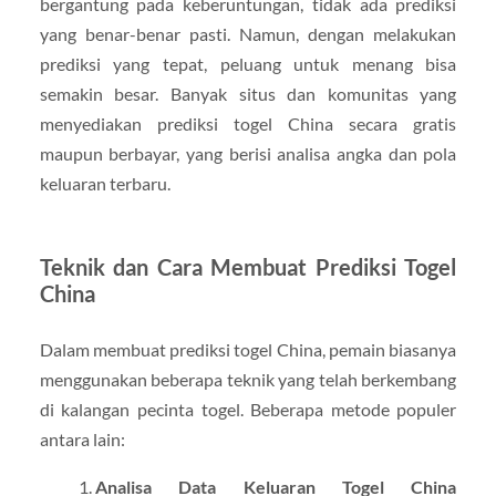
bergantung pada keberuntungan, tidak ada prediksi
yang benar-benar pasti. Namun, dengan melakukan
prediksi yang tepat, peluang untuk menang bisa
semakin besar. Banyak situs dan komunitas yang
menyediakan prediksi togel China secara gratis
maupun berbayar, yang berisi analisa angka dan pola
keluaran terbaru.
Teknik dan Cara Membuat Prediksi Togel
China
Dalam membuat prediksi togel China, pemain biasanya
menggunakan beberapa teknik yang telah berkembang
di kalangan pecinta togel. Beberapa metode populer
antara lain:
Analisa Data Keluaran Togel China