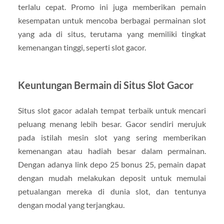
terlalu cepat. Promo ini juga memberikan pemain
kesempatan untuk mencoba berbagai permainan slot
yang ada di situs, terutama yang memiliki tingkat
kemenangan tinggi, seperti slot gacor.
Keuntungan Bermain di Situs Slot Gacor
Situs slot gacor adalah tempat terbaik untuk mencari
peluang menang lebih besar. Gacor sendiri merujuk
pada istilah mesin slot yang sering memberikan
kemenangan atau hadiah besar dalam permainan.
Dengan adanya link depo 25 bonus 25, pemain dapat
dengan mudah melakukan deposit untuk memulai
petualangan mereka di dunia slot, dan tentunya
dengan modal yang terjangkau.