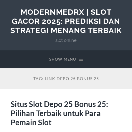
MODERNMEDRX | SLOT
GACOR 2025: PREDIKSI DAN
STRATEGI MENANG TERBAIK
slot online
SHOW MENU
TAG:
LINK DEPO 25 BONUS 25
Situs Slot Depo 25 Bonus 25:
Pilihan Terbaik untuk Para
Pemain Slot