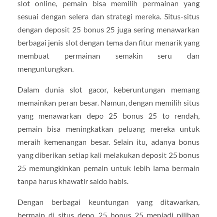
slot online, pemain bisa memilih permainan yang
sesuai dengan selera dan strategi mereka. Situs-situs
dengan deposit 25 bonus 25 juga sering menawarkan
berbagai jenis slot dengan tema dan fitur menarik yang
membuat permainan semakin seru dan
menguntungkan.
Dalam dunia slot gacor, keberuntungan memang
memainkan peran besar. Namun, dengan memilih situs
yang menawarkan depo 25 bonus 25 to rendah,
pemain bisa meningkatkan peluang mereka untuk
meraih kemenangan besar. Selain itu, adanya bonus
yang diberikan setiap kali melakukan deposit 25 bonus
25 memungkinkan pemain untuk lebih lama bermain
tanpa harus khawatir saldo habis.
Dengan berbagai keuntungan yang ditawarkan,
bermain di situs depo 25 bonus 25 menjadi pilihan