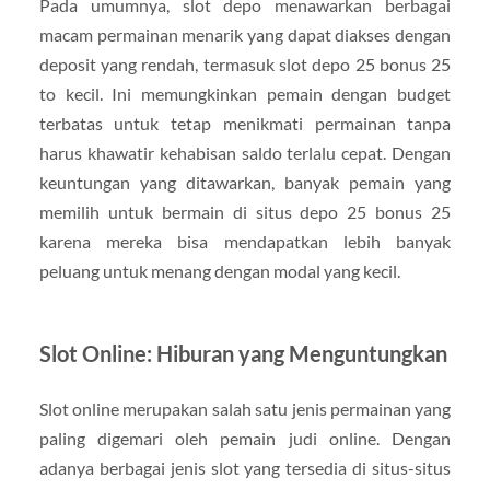
Pada umumnya, slot depo menawarkan berbagai
macam permainan menarik yang dapat diakses dengan
deposit yang rendah, termasuk slot depo 25 bonus 25
to kecil. Ini memungkinkan pemain dengan budget
terbatas untuk tetap menikmati permainan tanpa
harus khawatir kehabisan saldo terlalu cepat. Dengan
keuntungan yang ditawarkan, banyak pemain yang
memilih untuk bermain di situs depo 25 bonus 25
karena mereka bisa mendapatkan lebih banyak
peluang untuk menang dengan modal yang kecil.
Slot Online: Hiburan yang Menguntungkan
Slot online merupakan salah satu jenis permainan yang
paling digemari oleh pemain judi online. Dengan
adanya berbagai jenis slot yang tersedia di situs-situs