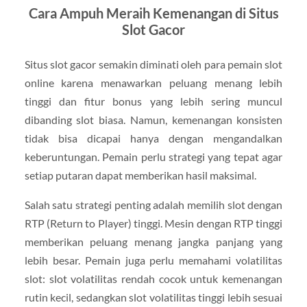
Cara Ampuh Meraih Kemenangan di Situs
Slot Gacor
Situs slot gacor semakin diminati oleh para pemain slot
online karena menawarkan peluang menang lebih
tinggi dan fitur bonus yang lebih sering muncul
dibanding slot biasa. Namun, kemenangan konsisten
tidak bisa dicapai hanya dengan mengandalkan
keberuntungan. Pemain perlu strategi yang tepat agar
setiap putaran dapat memberikan hasil maksimal.
Salah satu strategi penting adalah memilih slot dengan
RTP (Return to Player) tinggi. Mesin dengan RTP tinggi
memberikan peluang menang jangka panjang yang
lebih besar. Pemain juga perlu memahami volatilitas
slot: slot volatilitas rendah cocok untuk kemenangan
rutin kecil, sedangkan slot volatilitas tinggi lebih sesuai