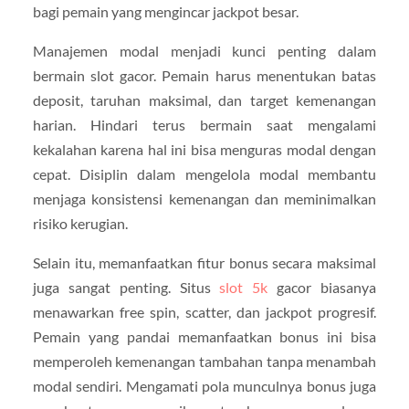
bagi pemain yang mengincar jackpot besar.
Manajemen modal menjadi kunci penting dalam
bermain slot gacor. Pemain harus menentukan batas
deposit, taruhan maksimal, dan target kemenangan
harian. Hindari terus bermain saat mengalami
kekalahan karena hal ini bisa menguras modal dengan
cepat. Disiplin dalam mengelola modal membantu
menjaga konsistensi kemenangan dan meminimalkan
risiko kerugian.
Selain itu, memanfaatkan fitur bonus secara maksimal
juga sangat penting. Situs
slot 5k
gacor biasanya
menawarkan free spin, scatter, dan jackpot progresif.
Pemain yang pandai memanfaatkan bonus ini bisa
memperoleh kemenangan tambahan tanpa menambah
modal sendiri. Mengamati pola munculnya bonus juga