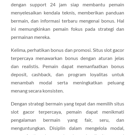
dengan support 24 jam siap membantu pemain
menyelesaikan kendala teknis, memberikan panduan
bermain, dan informasi terbaru mengenai bonus. Hal
ini memungkinkan pemain fokus pada strategi dan
permainan mereka.
Kelima, perhatikan bonus dan promosi. Situs slot gacor
terpercaya menawarkan bonus dengan aturan jelas
dan realistis. Pemain dapat memanfaatkan bonus
deposit, cashback, dan program loyalitas untuk
menambah modal serta meningkatkan peluang
menang secara konsisten.
Dengan strategi bermain yang tepat dan memilih situs
slot gacor terpercaya, pemain dapat menikmati
pengalaman bermain yang fair, seru, dan
menguntungkan. Disiplin dalam mengelola modal,