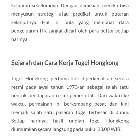
keluaran sebelumnya. Dengan demikian, mereka bisa
menyusun strategi atau prediksi untuk putaran
selanjutnya. Hal ini pula yang membuat data
pengeluaran HK sangat dicari oleh para bettor setiap
harinya.
Sejarah dan Cara Kerja Togel Hongkong
Togel Hongkong pertama kali diperkenalkan secara
resmi pada awal tahun 1970-an sebagai salah satu
bentuk pendapatan resmi pemerintah. Dari waktu ke
waktu, permainan ini berkembang pesat dan kini
menjadi salah satu pasaran togel terbesar di dunia.
Setiap harinya, hasil undian togel Hongkong
diumumkan secara langsung pada pukul 23.00 WIB.