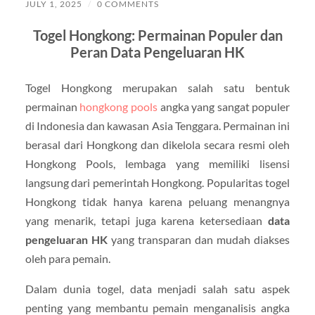
JULY 1, 2025
/
0 COMMENTS
Togel Hongkong: Permainan Populer dan
Peran Data Pengeluaran HK
Togel Hongkong merupakan salah satu bentuk
permainan
hongkong pools
angka yang sangat populer
di Indonesia dan kawasan Asia Tenggara. Permainan ini
berasal dari Hongkong dan dikelola secara resmi oleh
Hongkong Pools, lembaga yang memiliki lisensi
langsung dari pemerintah Hongkong. Popularitas togel
Hongkong tidak hanya karena peluang menangnya
yang menarik, tetapi juga karena ketersediaan
data
pengeluaran HK
yang transparan dan mudah diakses
oleh para pemain.
Dalam dunia togel, data menjadi salah satu aspek
penting yang membantu pemain menganalisis angka