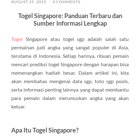
AUGUST 25, 2025
/
0 COMMENTS
Togel Singapore: Panduan Terbaru dan
Sumber Informasi Lengkap
Togel
Singapore atau togel sgp adalah salah satu
permainan judi angka yang sangat populer di Asia,
terutama di Indonesia. Setiap harinya, ribuan pemain
mencari prediksi togel Singapore dengan harapan bisa
memenangkan hadiah besar. Dalam artikel ini, kita
akan membahas mengenai data sgp, toto sgp pools,
serta informasi penting lainnya yang dapat membantu
para pemain dalam merumuskan angka yang akan
keluar.
Apa Itu Togel Singapore?