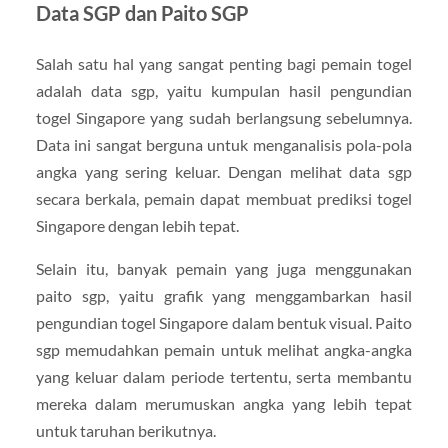
Data SGP dan Paito SGP
Salah satu hal yang sangat penting bagi pemain togel
adalah data sgp, yaitu kumpulan hasil pengundian
togel Singapore yang sudah berlangsung sebelumnya.
Data ini sangat berguna untuk menganalisis pola-pola
angka yang sering keluar. Dengan melihat data sgp
secara berkala, pemain dapat membuat prediksi togel
Singapore dengan lebih tepat.
Selain itu, banyak pemain yang juga menggunakan
paito sgp, yaitu grafik yang menggambarkan hasil
pengundian togel Singapore dalam bentuk visual. Paito
sgp memudahkan pemain untuk melihat angka-angka
yang keluar dalam periode tertentu, serta membantu
mereka dalam merumuskan angka yang lebih tepat
untuk taruhan berikutnya.