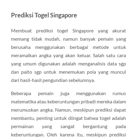
Prediksi Togel Singapore
Membuat prediksi togel Singapore yang akurat
memang tidak mudah, namun banyak pemain yang
berusaha menggunakan berbagai metode untuk
meramalkan angka yang akan keluar. Salah satu cara
yang umum digunakan adalah menganalisis data sgp
dan paito sgp untuk menemukan pola yang muncul
dari hasil-hasil pengundian sebelumnya.
Beberapa pemain juga menggunakan rumus
matematika atau keberuntungan pribadi mereka dalam
merumuskan angka. Namun, meskipun prediksi dapat
membantu, penting untuk diingat bahwa togel adalah
permainan yang sangat bergantung pada
keberuntungan. Oleh karena itu, meskipun prediksi