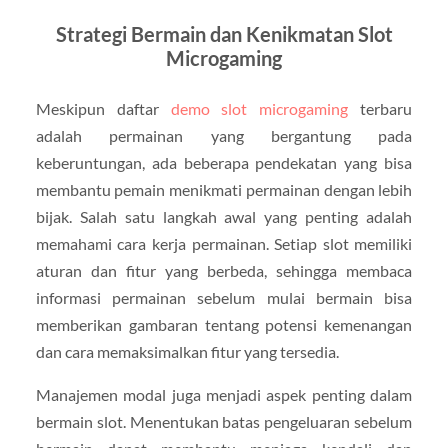
Strategi Bermain dan Kenikmatan Slot
Microgaming
Meskipun daftar
demo slot microgaming
terbaru
adalah permainan yang bergantung pada
keberuntungan, ada beberapa pendekatan yang bisa
membantu pemain menikmati permainan dengan lebih
bijak. Salah satu langkah awal yang penting adalah
memahami cara kerja permainan. Setiap slot memiliki
aturan dan fitur yang berbeda, sehingga membaca
informasi permainan sebelum mulai bermain bisa
memberikan gambaran tentang potensi kemenangan
dan cara memaksimalkan fitur yang tersedia.
Manajemen modal juga menjadi aspek penting dalam
bermain slot. Menentukan batas pengeluaran sebelum