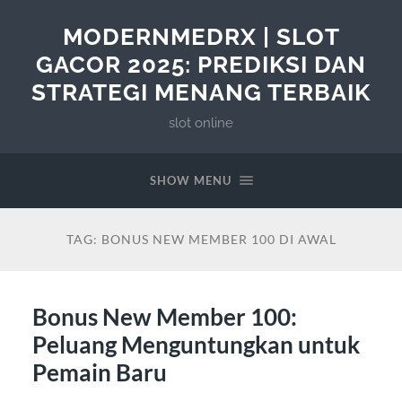
MODERNMEDRX | SLOT
GACOR 2025: PREDIKSI DAN
STRATEGI MENANG TERBAIK
slot online
SHOW MENU
TAG:
BONUS NEW MEMBER 100 DI AWAL
Bonus New Member 100:
Peluang Menguntungkan untuk
Pemain Baru