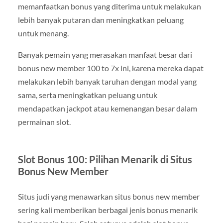
memanfaatkan bonus yang diterima untuk melakukan
lebih banyak putaran dan meningkatkan peluang
untuk menang.
Banyak pemain yang merasakan manfaat besar dari
bonus new member 100 to 7x ini, karena mereka dapat
melakukan lebih banyak taruhan dengan modal yang
sama, serta meningkatkan peluang untuk
mendapatkan jackpot atau kemenangan besar dalam
permainan slot.
Slot Bonus 100: Pilihan Menarik di Situs
Bonus New Member
Situs judi yang menawarkan situs bonus new member
sering kali memberikan berbagai jenis bonus menarik