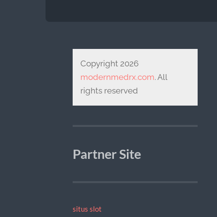
Copyright 2026
modernmedrx.com
. All
rights reserved
Partner Site
situs slot