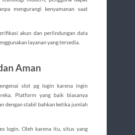
tanpa mengurangi kenyamanan saat
erifikasi akun dan perlindungan data
nggunakan layanan yang tersedia.
 dan Aman
ngenai slot pg login karena ingin
eka. Platform yang baik biasanya
an dengan stabil bahkan ketika jumlah
 login. Oleh karena itu, situs yang