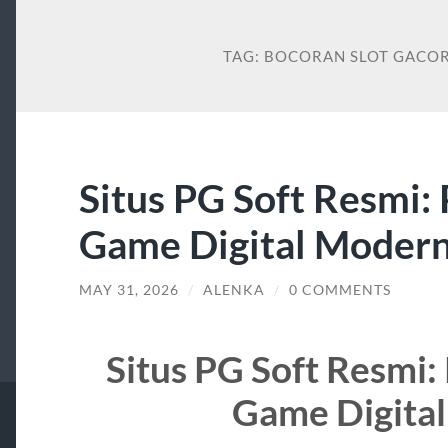
TAG:
BOCORAN SLOT GACOR 
Situs PG Soft Resmi: 
Game Digital Moder
MAY 31, 2026
/
ALENKA
/
0 COMMENTS
Situs PG Soft Resmi:
Game Digita