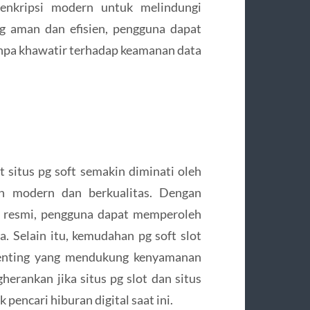
 enkripsi modern untuk melindungi
g aman dan efisien, pengguna dapat
tanpa khawatir terhadap keamanan data
 situs pg soft semakin diminati oleh
n modern dan berkualitas. Dengan
ft resmi, pengguna dapat memperoleh
. Selain itu, kemudahan pg soft slot
 penting yang mendukung kenyamanan
erankan jika situs pg slot dan situs
 pencari hiburan digital saat ini.