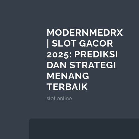
MODERNMEDRX
| SLOT GACOR
2025: PREDIKSI
DAN STRATEGI
MENANG
TERBAIK
slot online