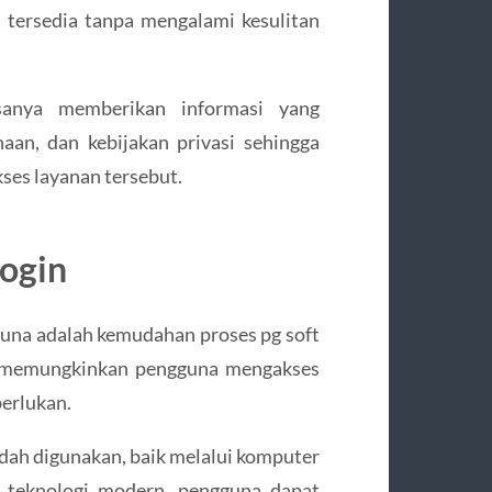
 tersedia tanpa mengalami kesulitan
asanya memberikan informasi yang
aan, dan kebijakan privasi sehingga
ses layanan tersebut.
ogin
guna adalah kemudahan proses pg soft
an memungkinkan pengguna mengakses
perlukan.
dah digunakan, baik melalui komputer
 teknologi modern, pengguna dapat