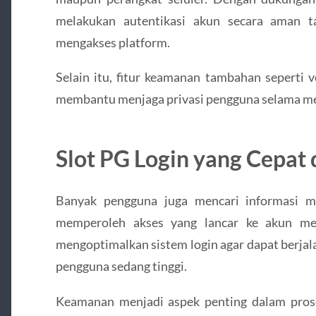
melakukan autentikasi akun secara aman 
mengakses platform.
Selain itu, fitur keamanan tambahan seperti v
membantu menjaga privasi pengguna selama me
Slot PG Login yang Cepat
Banyak pengguna juga mencari informasi me
memperoleh akses yang lancar ke akun mer
mengoptimalkan sistem login agar dapat berjal
pengguna sedang tinggi.
Keamanan menjadi aspek penting dalam proses