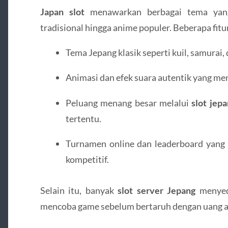
Japan slot
menawarkan berbagai tema yang
tradisional hingga anime populer. Beberapa fitu
Tema Jepang klasik seperti kuil, samurai, d
Animasi dan efek suara autentik yang me
Peluang menang besar melalui
slot jep
tertentu.
Turnamen online dan leaderboard yang
kompetitif.
Selain itu, banyak
slot server Jepang
menyedi
mencoba game sebelum bertaruh dengan uang as