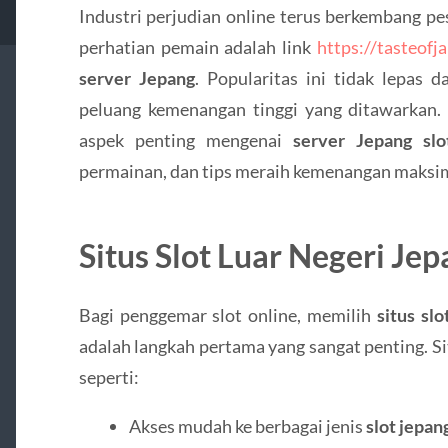
Industri perjudian online terus berkembang pe
perhatian pemain adalah link
https://tasteof
server Jepang
. Popularitas ini tidak lepas dar
peluang kemenangan tinggi yang ditawarkan. 
aspek penting mengenai
server Jepang slo
permainan, dan tips meraih kemenangan maksim
Situs Slot Luar Negeri Je
Bagi penggemar slot online, memilih
situs sl
adalah langkah pertama yang sangat penting. S
seperti:
Akses mudah ke berbagai jenis
slot jepa