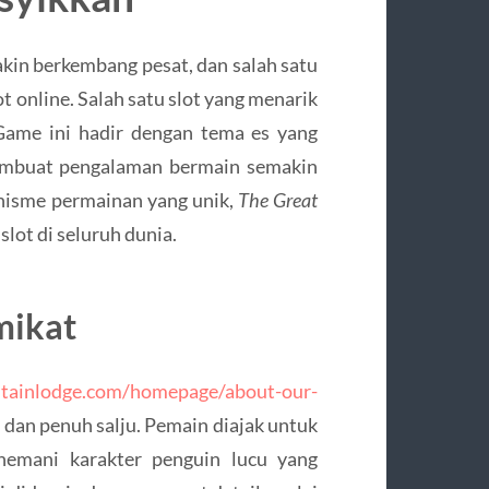
kin berkembang pesat, dan salah satu
t online. Salah satu slot yang menarik
Game ini hadir dengan tema es yang
embuat pengalaman bermain semakin
nisme permainan yang unik,
The Great
slot di seluruh dunia.
mikat
tainlodge.com/homepage/about-our-
dan penuh salju. Pemain diajak untuk
nemani karakter penguin lucu yang