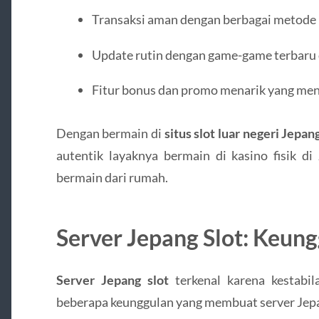
Transaksi aman dengan berbagai metode 
Update rutin dengan game-game terbaru 
Fitur bonus dan promo menarik yang me
Dengan bermain di
situs slot luar negeri Jepan
autentik layaknya bermain di kasino fisik 
bermain dari rumah.
Server Jepang Slot: Keung
Server Jepang slot
terkenal karena kestabil
beberapa keunggulan yang membuat server Jepa