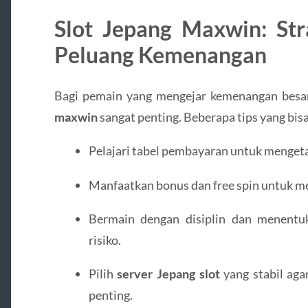
Slot Jepang Maxwin: St
Peluang Kemenangan
Bagi pemain yang mengejar kemenangan bes
maxwin
sangat penting. Beberapa tips yang bis
Pelajari tabel pembayaran untuk mengetah
Manfaatkan bonus dan free spin untuk 
Bermain dengan disiplin dan menentu
risiko.
Pilih
server Jepang slot
yang stabil aga
penting.